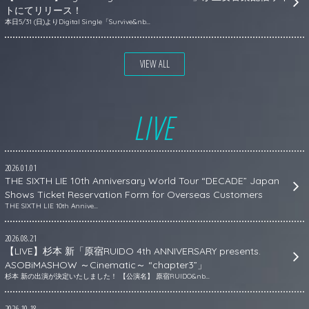
トにてリリース！
本日5/31 (日)よりDigital Single「Survive&nb...
VIEW ALL
LIVE
2026.01.01
THE SIXTH LIE 10th Anniversary World Tour “DECADE” Japan
Shows Ticket Reservation Form for Overseas Customers
THE SIXTH LIE 10th Annive...
2026.08.21
【LIVE】杉本 新「原宿RUIDO 4th ANNIVERSARY presents.
ASOBiMASHOW ～Cinematic～ “chapter3”」
杉本 新の出演が決定いたしました！ 【公演名】 原宿RUIDO&nb...
2026.10.18