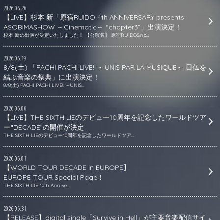
2026.06.26
【LIVE】杉本 新「原宿RUIDO 4th ANNIVERSARY presents.
ASOBiMASHOW ～Cinematic～ “chapter3”」出演決定！
杉本 新の出演が決定いたしました！ 【公演名】 原宿RUIDO&nb...
2026.06.19
8/8(土) 「PACHI PACHI LIVE!! ～UNIS PAR LA MUSIQUE～ 日仏を
結ぶ音楽の祭典」に出演決定！
8/8(土) PACHI PACHI LIVE!! ～UNIS...
2026.06.06
【LIVE】THE SIXTH LIEのデビュー10周年を記念したワールドツア
ー“DECADE”の開催が決定
THE SIXTH LIEのデビュー10周年を記念したワールドツア...
2026.06.01
【WORLD TOUR DECADE in EUROPE】
EUROPE TOUR Special Page！
THE SIXTH LIE 10th Annive...
2026.05.31
【RELEASE】digital single「Survive in Hell」が主要音楽配信サイ