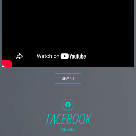
VIEW ALL
FACEBOOK
@thesixthlie