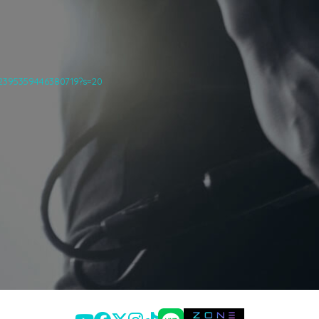
42395359446380719?s=20