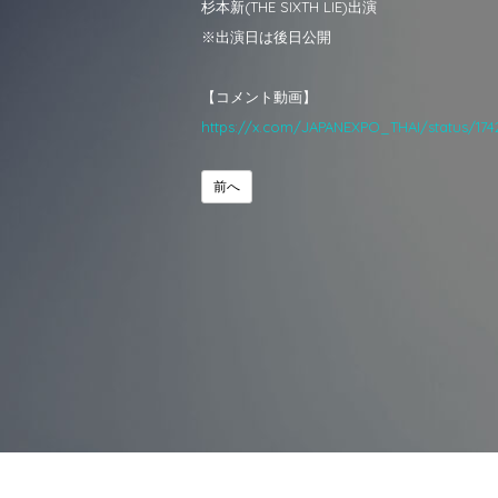
杉本新(THE SIXTH LIE)出演
※出演日は後日公開
【コメント動画】
https://x.com/JAPANEXPO_THAI/status/17
前へ