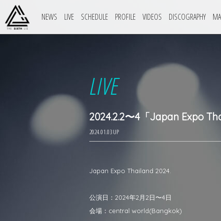
NEWS
LIVE
SCHEDULE
PROFILE
VIDEOS
DISCOGRAPHY
MA
LIVE
2024.2.2〜4「Japan Expo Tha
2024.01.03 UP
Japan Expo Thailand 2024.
公演日：2024年2月2日〜4日
会場：central world(Bangkok)