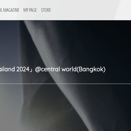
IL MAGAZINE
MY PAGE
STORE
iland 2024」@central world(Bangkok)