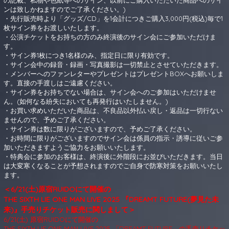
の記載、私物や色紙等へのサイン、以前にご購入いただいた商品へのサイ
ンは致しかねますのでご了承ください。)
・先行販売時より「グッズ/CD」を1会計につきご購入3,000円(税込)毎で1
枚サイン券をお渡しいたします。
・公演チケットをお持ちの方のみ終演後のサイン会にご参加いただけま
す。
・サイン券1枚につき1名様のみ、指定日に限り有効です。
・サイン会中の録音・録画・写真撮影は一切禁止とさせていただきます。
・メンバーへのファンレターやプレゼントはプレゼントBOXへお願いしま
す。直接の手渡しはご遠慮ください。
・サイン券をお持ちでない場合は、サイン会へのご参加はいただけませ
ん。(如何なる紛失においても再発行はいたしません。)
・お買い求めいただいた商品は、不良品以外払い戻し・返品は一切行ない
ませんので、予めご了承ください。
・サイン券は数に限りがございますので、予めご了承ください。
・お時間に限りがございますのでサイン会は係員の指示・誘導に従いご参
加いただきますようご協力をお願いいたします。
・特典会に参加のお客様は、終演後に外階段にお並びいただきます。当日
は大変寒くなることが予想されますのでご自身で防寒対策をお願いいたし
ます。
＜6/21(土)原宿RUIDOにて開催の
THE SIXTH LIE ONE MAN LIVE 2025 『DREAMT FUTURE(夢見た未
来)』手売りチケット販売に関しまして＞
6/21(土) 原宿RUIDOにて開催の
THE SIXTH LIE ONE MAN LIVE 2025 「DREAMT FUTURE」の手売りチケッ