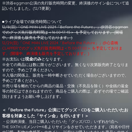
※渋谷eggman公演の先行販売時間の変更、終演後のサイン会について追
記いたしました。(12/3更新)
■ライブ会場での販売時間について
12/8(日)「ONE MAN LIVE 2024「Before the Future」」@渋谷eggman
でのグッズ先行販売時間は＜16:00~17:45＞ を予定しております。(開場
中、終演後も販売を予定しております。)
12/29(日)「ONE MAN LIVE 2024「Before the Future」」@心斎橋
CLAPPERでのグッズ先行販売時間は＜15:00~17:00＞ を予定しておりま
す。(開場中、終演後も販売を予定しております。)
現金のみ
※お支払いは
となります。
※全ての商品には数に限りがございます。無くなり次第販売終了となりま
すので、予めご了承ください。
※入場の関係上、販売を一時中断させていただく場合がございますので、
予めご了承ください。
※売り場を離れてからの商品の返品・交換（不良品を除く）や金銭の返金
等の対応はできかねますので、商品をご購入の際は、必ずその場でご確認
頂けますようお願い申し上げます。
＜「Before the Future」公演にてグッズ・CDをご購入いただいたお
客様を対象とした「サイン会」を行います！＞
・公演終演後、当日ご購入いただいた「グッズ/CD」いずれか1点へ
THE SIXTH LIEメンバー4名よりサインをさせていただきます。(宛名や日付