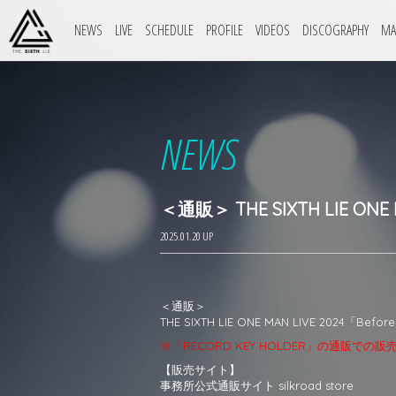
NEWS
LIVE
SCHEDULE
PROFILE
VIDEOS
DISCOGRAPHY
MA
NEWS
＜通販＞ THE SIXTH LIE O
2025.01.20 UP
＜通販＞
THE SIXTH LIE ONE MAN LIVE 2024「
※「RECORD KEY HOLDER」の通販での
【販売サイト】
事務所公式通販サイト silkroad store