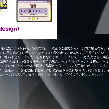
発送状況が「入荷待ち」状態であり、尚且つご注文から7日以内の場合のみ、
たは7日を過ぎての予約キャンセルはお受け出来ませんのでご了承ください。
はございません。注文完了をされないとカートに入れていても完売となる場合
]は出来かねます。(数量変更等ご希望の場合、一度全商品キャンセル後に、再
いますため、キャンセルと同時に品切れとなってしまう可能性がございます。
す。発送メールを送信後【1週間以内】に商品をお受け取り頂けない場合は、
限させていただく場合がございます。必ずお受け取りいただくようお願いいたします。