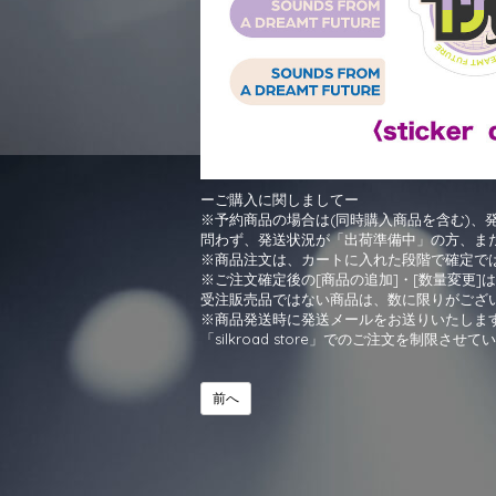
ーご購入に関しましてー
※予約商品の場合は(同時購入商品を含む)、
問わず、発送状況が「出荷準備中」の方、ま
※商品注文は、カートに入れた段階で確定で
※ご注文確定後の[商品の追加]・[数量変更
受注販売品ではない商品は、数に限りがござ
※商品発送時に発送メールをお送りいたしま
「silkroad store」でのご注文を制
前へ