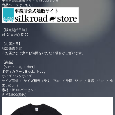
事務所公式通販サイト silkroad store
商品ページはこちら↓
【販売開始日時】
6月24日(火) 17:00
【お届け日】
順次発送予定
※お届けまで少々お時間をいただく場合がございます。
【商品】
【Virtual Sky T-shirt】
ボディカラー：Black、Navy
サイズ：ワンサイズ
サイズ詳細：Lサイズ相当（身丈 : 73cm / 身幅 : 55cm / 肩幅 : 48cm / 袖
丈 : 63cm）
素材：綿100パーセント
各￥3,800(税込)