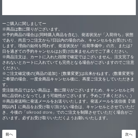
ーご購入に関しましてー
※商品は数に限りがございます。
※予約商品の場合は(同時購入商品を含む)、発送状況が「入荷待ち」状態
であり、尚且つご注文から7日以内の場合のみ、キャンセルをお受けいた
します。理由の如何を問わず、発送状況が「出荷準備中」の方、または7
日を過ぎての予約キャンセルはお受け出来ませんのでご了承ください。
※商品注文は、カートに入れた段階で確定ではございません。注文完了を
されないとカートに入れていても完売となる場合がございますのでご注意
ください。
※ご注文確定後の[商品の追加]・[数量変更]は出来かねます。(数量変更等
ご希望の場合、一度全商品キャンセル後に、再度ご注文をしていただきま
す。
受注販売品ではない商品は、数に限りがございますため、キャンセルと同
時に品切れとなってしまう可能性がございます。予めご了承ください。)
※商品発送時に発送メールをお送りいたします。発送メールを送信後【1週
間以内】に商品をお受け取り頂けない場合は、キャンセルとさせていただ
き、今後の「silkroad store」でのご注文を制限させていただく場合がご
ざいます。必ずお受け取りいただくようお願いいたします。
前へ
次へ