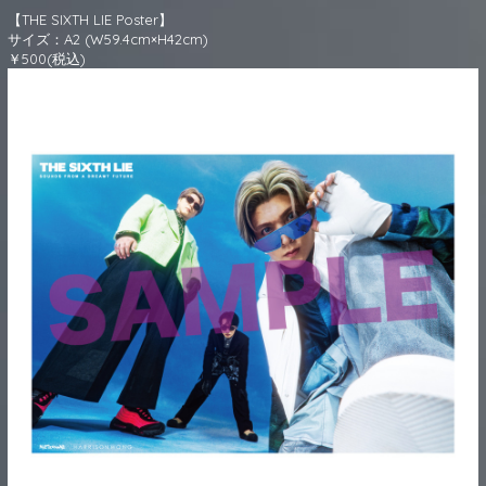
【THE SIXTH LIE Poster】
サイズ：A2 (W59.4cm×H42cm)
￥500(税込)