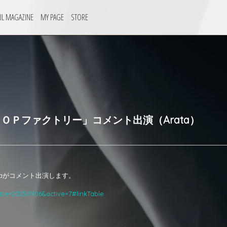
IL MAGAZINE
MY PAGE
STORE
ＰＯＰファクトリー」コメント出演（Arata）
taがコメント出演します。
ate=20250906&active=7#linkTable