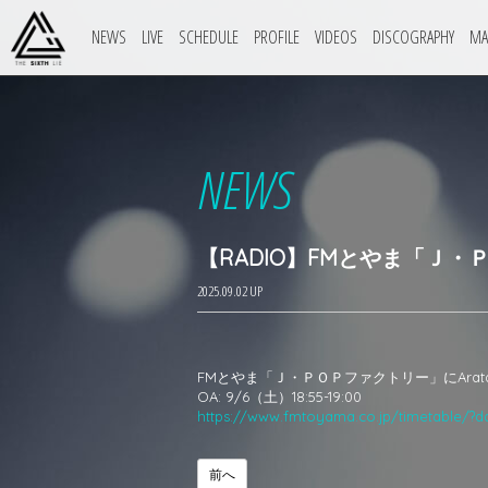
NEWS
LIVE
SCHEDULE
PROFILE
VIDEOS
DISCOGRAPHY
MA
NEWS
【RADIO】FMとやま「Ｊ・
2025.09.02 UP
FMとやま「Ｊ・ＰＯＰファクトリー」にAra
OA: 9/6（土）18:55-19:00
https://www.fmtoyama.co.jp/timetable/?d
前へ