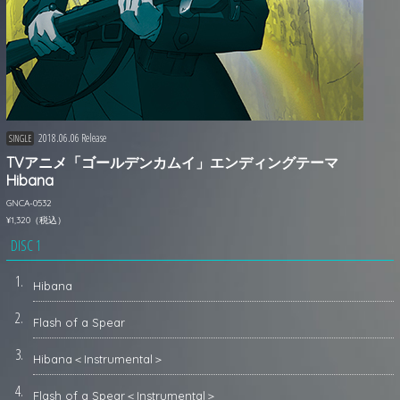
2018.06.06 Release
SINGLE
TVアニメ「ゴールデンカムイ」エンディングテーマ
Hibana
GNCA-0532
¥1,320（税込）
DISC 1
1.
Hibana
2.
Flash of a Spear
3.
Hibana＜Instrumental＞
4.
Flash of a Spear＜Instrumental＞