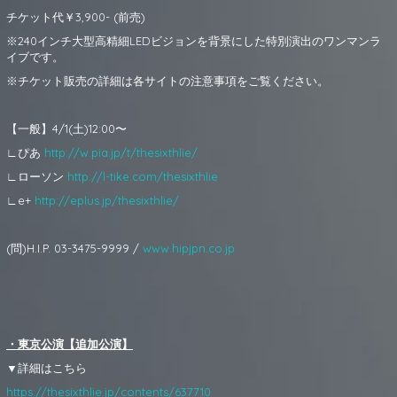
チケット代￥3,900- (前売)
※240インチ大型高精細LEDビジョンを背景にした特別演出のワンマンラ
イブです。
※チケット販売の詳細は各サイトの注意事項をご覧ください。
【一般】4/1(土)12:00〜
∟ぴあ
http://w.pia.jp/t/thesixthlie/
∟ローソン
http://l-tike.com/thesixthlie
∟e+
http://eplus.jp/thesixthlie/
(問)H.I.P. 03-3475-9999 /
www.hipjpn.co.jp
・東京公演【追加公演】
▼詳細はこちら
https://thesixthlie.jp/contents/637710