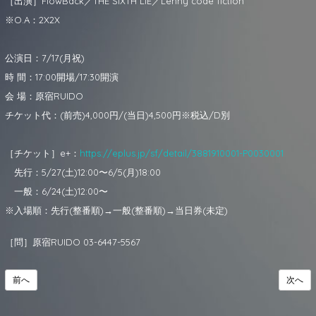
［出演］FlowBack／THE SIXTH LIE／Lenny code fiction
※O.A：2X2X
公演日：7/17(月祝)
時 間：17:00開場/17:30開演
会 場：原宿RUIDO
チケット代：(前売)4,000円/(当日)4,500円※税込/D別
［チケット］e+：
https://eplus.jp/sf/detail/3881910001-P0030001
先行：5/27(土)12:00〜6/5(月)18:00
一般：6/24(土)12:00〜
※入場順：先行(整番順)→一般(整番順)→当日券(未定)
［問］原宿RUIDO 03-6447-5567
前へ
次へ