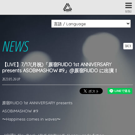
MENU
NEWS
BACK
【LIVE】7/17(月祝)「原宿RUIDO 1st ANNIVERSARY
presents ASOBiMASHOW #9」@原宿RUIDO に出演！
2023.05.26 UP
原宿RUIDO 1st ANNIVERSARY presents
ASOBiMASHOW #9
〜Happiness comes in waves〜